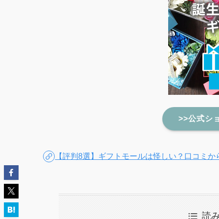
>>公式シ
【評判8選】ギフトモールは怪しい？口コミか
読