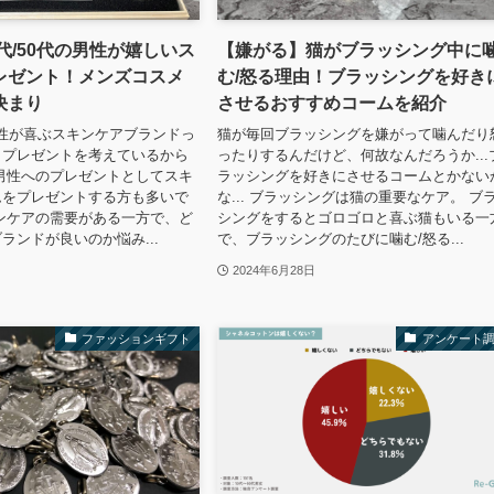
0代/50代の男性が嬉しいス
【嫌がる】猫がブラッシング中に
レゼント！メンズコスメ
む/怒る理由！ブラッシングを好き
決まり
させるおすすめコームを紹介
の男性が喜ぶスキンケアブランドっ
猫が毎回ブラッシングを嫌がって噛んだり
？プレゼントを考えているから
ったりするんだけど、何故なんだろうか...
男性へのプレゼントとしてスキ
ラッシングを好きにさせるコームとかない
ムをプレゼントする方も多いで
な... ブラッシングは猫の重要なケア。 ブ
ンケアの需要がある一方で、ど
シングをするとゴロゴロと喜ぶ猫もいる一
ランドが良いのか悩み...
で、ブラッシングのたびに噛む/怒る...
2024年6月28日
ファッションギフト
アンケート