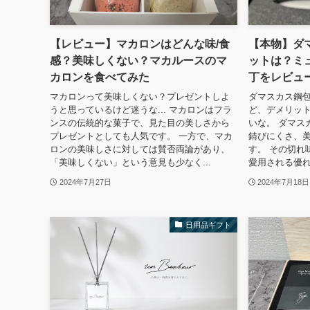
【レビュー】マカロンはどんな味/食
【本物】ダ
感？美味しくない？マカルースのマ
ットは？ミ
カロンを食べてみた
丁をレビュ
マカロンって美味しくない？プレゼントしよ
ダマスカス鋼
うと思っているけど迷うな... マカロンはフラ
ど、デメリッ
ンスの伝統的な菓子で、見た目の美しさから
いな。 ダマス
プレゼントとしても人気です。 一方で、マカ
錆びにくさ、
ロンの美味しさに対しては賛否両論があり、
す。 その切れ
「美味しくない」という意見も少なく...
愛用される優れ
2024年7月27日
2024年7月18日
日用品ギフト