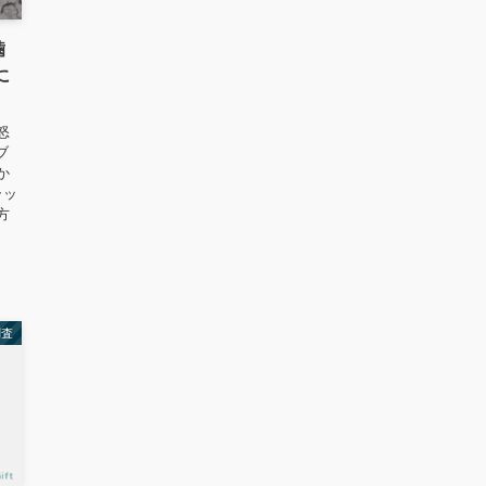
噛
に
怒
ブ
か
ラッ
方
調査