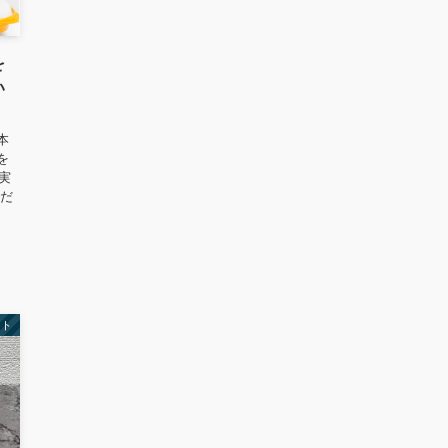
を
い
本
を
売実
るだ
、
フト