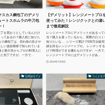
マスカス鋼包丁のデメリ
【デメリット】レンジメートプロ
ュートスホムラの牛刀包
使ってみた！レンジクックとの違
ー！
まで徹底解説
包丁を買おうとしているんだけ
レンジメートプロにデメリットがあるって
トってあるの？購入前に知りた
当？購入を迷っているから、実際の口コミ
カス鋼包丁は、切れ味の良さや
知りたいな.... シリーズ累計で500万台販
美しい波紋模様で知られていま
績を誇るレンジメートプロ。 レンチンす
味と耐久性からプロの料理人に
けで料理ができる優れものですが、一方で
た包丁ですが、一方で...
レンジメートプロにはデメリットがあ...
2024年7月8日
日用品ギフト
ペットギ