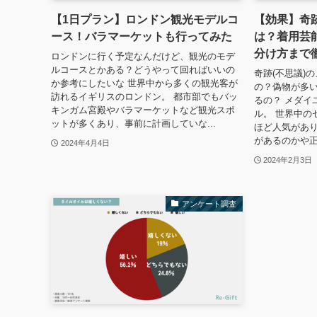
【1日プラン】ロンドン観光モデルコ
【効果】奇跡
ース！バラマーケットも行ってみた
は？着用芸
分け方まで
ロンドンに行く予定なんだけど、観光のモデ
ルコースとかある？どうやって回ればいいの
奇跡(不思議)
か参考にしたいな 世界中から多くの観光客が
の？偽物が多
訪れるイギリスのロンドン。 都市部でもバッ
るの？ メダイ
キンガム宮殿やバラマーケットなど観光スポ
ル。 世界中の
ットが多くあり、事前に計画していな...
ほど人気があ
があるのかや正
2024年4月4日
2024年2月3日
アンケート調査