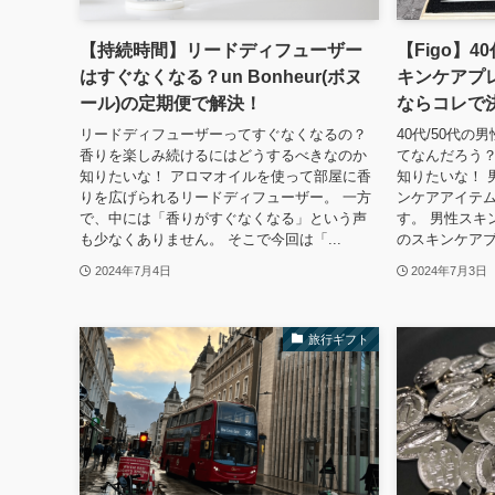
【持続時間】リードディフューザー
【Figo】4
はすぐなくなる？un Bonheur(ボヌ
キンケアプ
ール)の定期便で解決！
ならコレで
リードディフューザーってすぐなくなるの？
40代/50代
香りを楽しみ続けるにはどうするべきなのか
てなんだろう
知りたいな！ アロマオイルを使って部屋に香
知りたいな！ 
りを広げられるリードディフューザー。 一方
ンケアアイテ
で、中には「香りがすぐなくなる」という声
す。 男性スキ
も少なくありません。 そこで今回は「...
のスキンケアブ
2024年7月4日
2024年7月3日
旅行ギフト