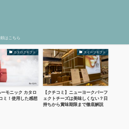
依頼はこちら
カタログギフト
スイーツギフト
ハーモニック カタロ
【クチコミ】ニューヨークパーフ
【208
コミ！使用した感想
ェクトチーズは美味しくない？日
が嬉し
持ちから賞味期限まで徹底解説
は迷惑