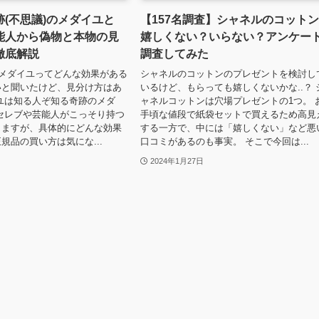
(不思議)のメダイユと
【157名調査】シャネルのコット
能人から偽物と本物の見
嬉しくない？いらない？アンケー
徹底解説
調査してみた
のメダイユってどんな効果がある
シャネルのコットンのプレゼントを検討し
いと聞いたけど、見分け方はあ
いるけど、もらっても嬉しくないかな..？ 
ユは知る人ぞ知る奇跡のメダ
ャネルコットンは穴場プレゼントの1つ。 
セレブや芸能人がこっそり持つ
手頃な値段で紙袋セットで買えるため高見
りますが、具体的にどんな効果
する一方で、中には「嬉しくない」など悪
規品の買い方は気にな...
口コミがあるのも事実。 そこで今回は...
2024年1月27日