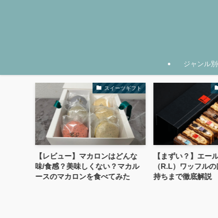
ジャンル別
スイーツ
スイーツギフト
らない世界
【レビュー】マカロンはどんな
【まずい？】エー
ーツ7選
味/食感？美味しくない？マカル
（R.L）ワッフル
ースのマカロンを食べてみた
持ちまで徹底解説