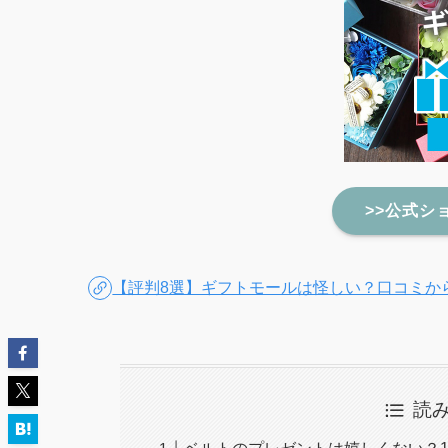
>>公式シ
【評判8選】ギフトモールは怪しい？口コミか
読