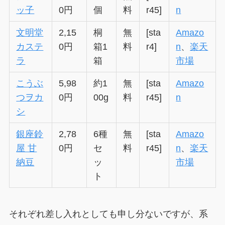
ッ子
0円
個
料
r45]
n
文明堂
2,15
桐
無
[sta
Amazo
カステ
0円
箱1
料
r4]
n
、
楽天
ラ
箱
市場
こうぶ
5,98
約1
無
[sta
Amazo
つヲカ
0円
00g
料
r45]
n
シ
銀座鈴
2,78
6種
無
[sta
Amazo
屋 甘
0円
セ
料
r45]
n
、
楽天
納豆
ッ
市場
ト
それぞれ差し入れとしても申し分ないですが、系