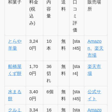
和菓子
料金
内
送
口
販売場
(税
容
料
コ
所
込
量
ミ
み)
評
価
とらや
3,24
10
無
[sta
Amazo
羊羹
0円
本
料
r45]
n
、
楽天
市場
船橋屋
1,70
36
無
[sta
楽天市
くず餅
0円
切
料
r4]
場
れ
水まる
3,40
6個
無
[sta
公式サ
餅
0円
料
r45]
イト
クルミ
3,34
16
無
[sta
Amazo